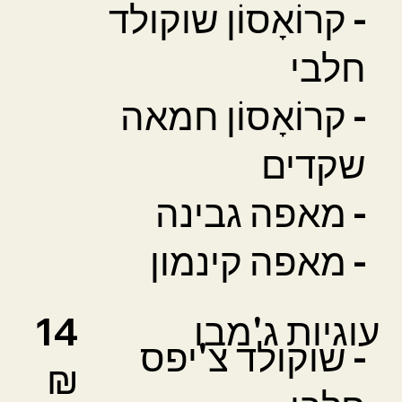
- קרוֹאָסוֹן שוקולד
חלבי
- קרוֹאָסוֹן חמאה
שקדים
- מאפה גבינה
- מאפה קינמון
עוגיות ג'מבו
14
- שוקולד צ'יפס
₪