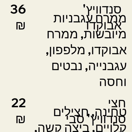
סנדוויץ'
36
ממרח עגבניות
אבוקדו
₪
מיובשות, ממרח
אבוקדו, מלפפון,
עגבנייה, נבטים
וחסה
חצי
22
טחינה, חצילים
סנדוויץ'
סבי
₪
קלויים, ביצה קשה,