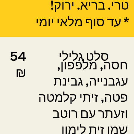
טרי. בריא. ירוק!
* עד סוף מלאי יומי
סלט גלילי
54
חסה, מלפפון,
₪
עגבנייה, גבינת
פטה, זיתי קלמטה
וזעתר עם רוטב
שמן זית לימון