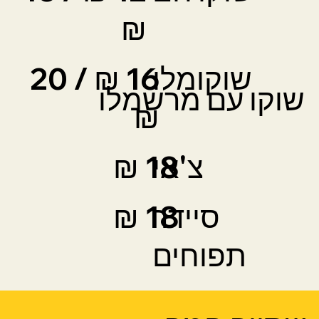
₪
שוקומלו
16 ₪ / 20
שוקו עם מרשמלו
₪
צ'אי
18 ₪
סיידר
18 ₪
תפוחים