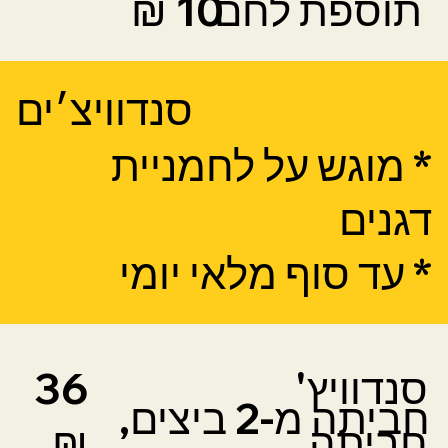
תוספת לחם
10 ₪
סנדוויצ׳ים
* מוגש על לחמניית
דגנים
* עד סוף מלאי יומי
סנדוויץ'
36
חביתה מ-2 ביצים,
חביתה
₪