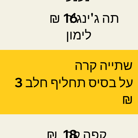
תה ג'ינג'ר
16 ₪
לימון
שתייה קרה
על בסיס תחליף חלב
3
₪
קפה קר
18 ₪