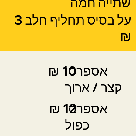
שתייה חמה
על בסיס תחליף חלב
3
₪
אספרסו
10 ₪
קצר / ארוך
אספרסו
12 ₪
כפול