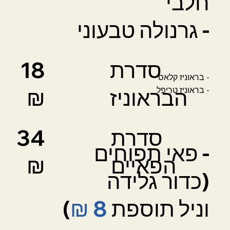
חלבי
- גרנולה טבעוני
סדרת
18
- בראוניז קלאסי
הבראוניז
₪
- בראוניז טריפל
סדרת
34
- פאי תפוחים
הפאיים
₪
(כדור גלידה
וניל תוספת
8 ₪
)