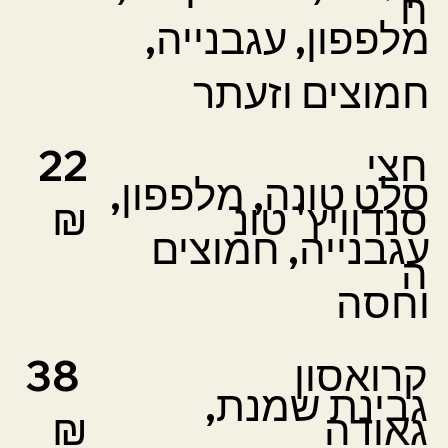
ח
מלפפון, עגבנייה,
חמוצים וזעתר
חצי
22
סלט טונה, מלפפון,
סנדוויץ'
טונ
₪
עגבנייה, חמוצים
ה
וחסה
קרואסון
38
גבינת שמנת,
גאודה
₪